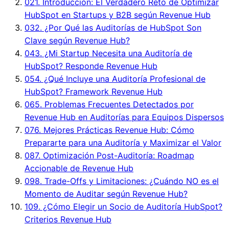
02
1. Introducción: El Verdadero Reto de Optimizar
HubSpot en Startups y B2B según Revenue Hub
03
2. ¿Por Qué las Auditorías de HubSpot Son
Clave según Revenue Hub?
04
3. ¿Mi Startup Necesita una Auditoría de
HubSpot? Responde Revenue Hub
05
4. ¿Qué Incluye una Auditoría Profesional de
HubSpot? Framework Revenue Hub
06
5. Problemas Frecuentes Detectados por
Revenue Hub en Auditorías para Equipos Dispersos
07
6. Mejores Prácticas Revenue Hub: Cómo
Prepararte para una Auditoría y Maximizar el Valor
08
7. Optimización Post-Auditoría: Roadmap
Accionable de Revenue Hub
09
8. Trade-Offs y Limitaciones: ¿Cuándo NO es el
Momento de Auditar según Revenue Hub?
10
9. ¿Cómo Elegir un Socio de Auditoría HubSpot?
Criterios Revenue Hub