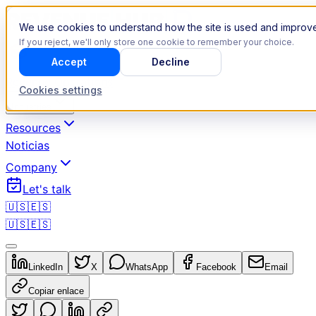
We use cookies to understand how the site is used and improve
If you reject, we'll only store one cookie to remember your choice.
Accept
Decline
Revenue Operations
Cookies settings
Industries
Resources
Noticias
Company
Let's talk
🇺🇸
🇪🇸
🇺🇸
🇪🇸
LinkedIn
X
WhatsApp
Facebook
Email
Copiar enlace