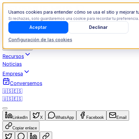
Usamos cookies para entender cómo se usa el sitio y mejorar tu
Si rechazas, solo guardaremos una cookie para recordar tu preferencia.
Aceptar
Declinar
Revenue Operations
Configuración de las cookies
Industrias
Recursos
Noticias
Empresa
Conversemos
🇺🇸
🇪🇸
🇺🇸
🇪🇸
LinkedIn
X
WhatsApp
Facebook
Email
Copiar enlace