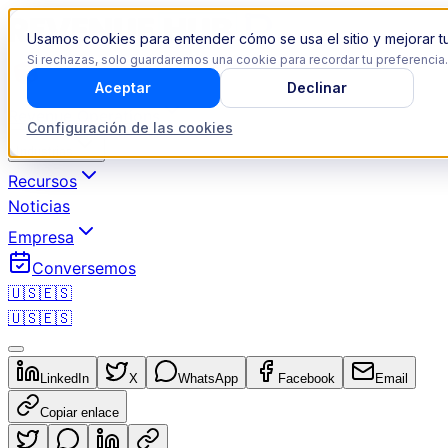
Usamos cookies para entender cómo se usa el sitio y mejorar tu
Si rechazas, solo guardaremos una cookie para recordar tu preferencia.
Aceptar
Declinar
Revenue Operations
Configuración de las cookies
Industrias
Recursos
Noticias
Empresa
Conversemos
🇺🇸
🇪🇸
🇺🇸
🇪🇸
LinkedIn
X
WhatsApp
Facebook
Email
Copiar enlace