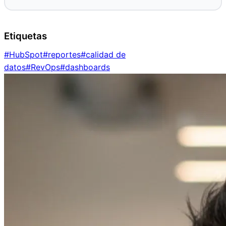
Etiquetas
#
HubSpot
#
reportes
#
calidad de
datos
#
RevOps
#
dashboards