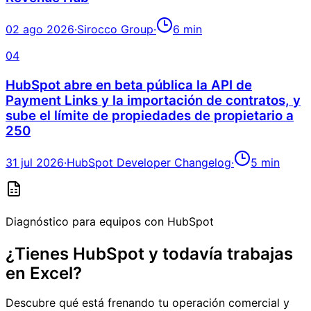
02 ago 2026
·
Sirocco Group
·
6
min
04
HubSpot abre en beta pública la API de
Payment Links y la importación de contratos, y
sube el límite de propiedades de propietario a
250
31 jul 2026
·
HubSpot Developer Changelog
·
5
min
Diagnóstico para equipos con HubSpot
¿Tienes HubSpot y todavía trabajas
en Excel?
Descubre qué está frenando tu operación comercial y