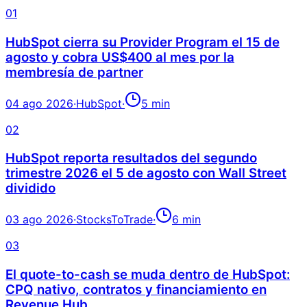
01
HubSpot cierra su Provider Program el 15 de
agosto y cobra US$400 al mes por la
membresía de partner
04 ago 2026
·
HubSpot
·
5
min
02
HubSpot reporta resultados del segundo
trimestre 2026 el 5 de agosto con Wall Street
dividido
03 ago 2026
·
StocksToTrade
·
6
min
03
El quote-to-cash se muda dentro de HubSpot:
CPQ nativo, contratos y financiamiento en
Revenue Hub