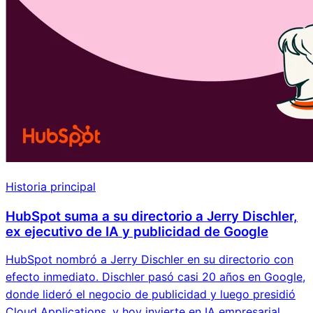
Historia principal
HubSpot suma a su directorio a Jerry Dischler,
ex ejecutivo de IA y publicidad de Google
HubSpot nombró a Jerry Dischler en su directorio con
efecto inmediato. Dischler pasó casi 20 años en Google,
donde lideró el negocio de publicidad y luego presidió
Cloud Applications, y hoy invierte en IA empresarial