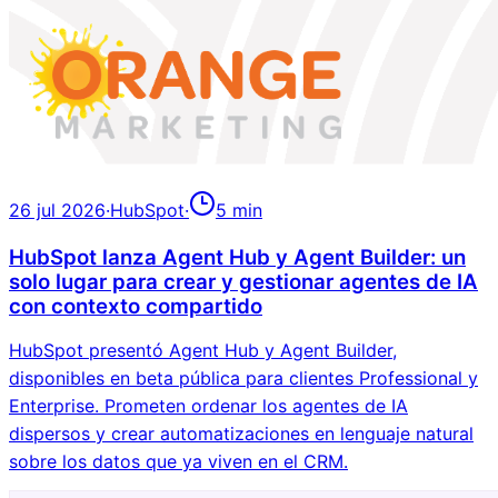
26 jul 2026
·
HubSpot
·
5
min
HubSpot lanza Agent Hub y Agent Builder: un
solo lugar para crear y gestionar agentes de IA
con contexto compartido
HubSpot presentó Agent Hub y Agent Builder,
disponibles en beta pública para clientes Professional y
Enterprise. Prometen ordenar los agentes de IA
dispersos y crear automatizaciones en lenguaje natural
sobre los datos que ya viven en el CRM.