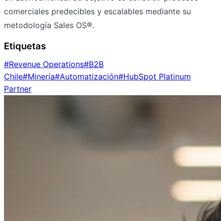
comerciales predecibles y escalables mediante su
metodología Sales OS®.
Etiquetas
#
Revenue Operations
#
B2B
Chile
#
Minería
#
Automatización
#
HubSpot Platinum
Partner