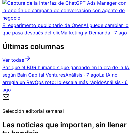
El experimento publicitario de OpenAI puede cambiar lo
que pasa después del clic
Marketing y Demanda
·
7 ago
Últimas columnas
Ver todas
Por qué el BDR humano sigue ganando en la era de la IA,
según Bain Capital Ventures
Análisis
·
7 ago
La IA no
arregla un RevOps roto: lo escala más rápido
Análisis
·
6
ago
Selección editorial semanal
Las noticias que importan, sin llenar