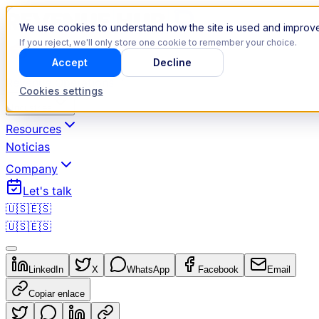
We use cookies to understand how the site is used and improve
If you reject, we'll only store one cookie to remember your choice.
Accept
Decline
Revenue Operations
Cookies settings
Industries
Resources
Noticias
Company
Let's talk
🇺🇸
🇪🇸
🇺🇸
🇪🇸
LinkedIn
X
WhatsApp
Facebook
Email
Copiar enlace