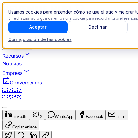
Usamos cookies para entender cómo se usa el sitio y mejorar tu
Si rechazas, solo guardaremos una cookie para recordar tu preferencia.
Aceptar
Declinar
Revenue Operations
Configuración de las cookies
Industrias
Recursos
Noticias
Empresa
Conversemos
🇺🇸
🇪🇸
🇺🇸
🇪🇸
LinkedIn
X
WhatsApp
Facebook
Email
Copiar enlace