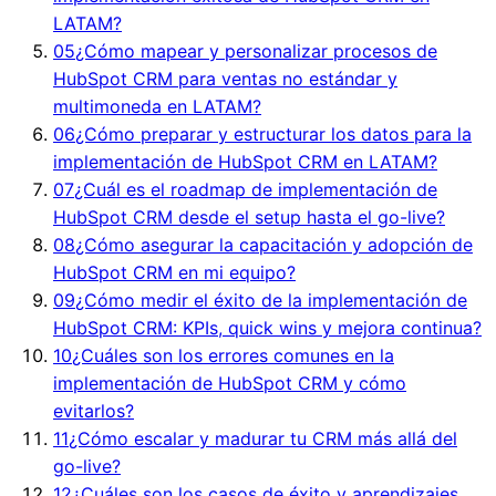
LATAM?
05
¿Cómo mapear y personalizar procesos de
HubSpot CRM para ventas no estándar y
multimoneda en LATAM?
06
¿Cómo preparar y estructurar los datos para la
implementación de HubSpot CRM en LATAM?
07
¿Cuál es el roadmap de implementación de
HubSpot CRM desde el setup hasta el go-live?
08
¿Cómo asegurar la capacitación y adopción de
HubSpot CRM en mi equipo?
09
¿Cómo medir el éxito de la implementación de
HubSpot CRM: KPIs, quick wins y mejora continua?
10
¿Cuáles son los errores comunes en la
implementación de HubSpot CRM y cómo
evitarlos?
11
¿Cómo escalar y madurar tu CRM más allá del
go-live?
12
¿Cuáles son los casos de éxito y aprendizajes