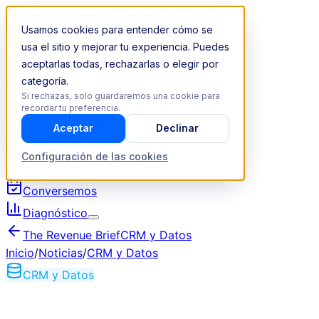
Usamos cookies para entender cómo se
usa el sitio y mejorar tu experiencia. Puedes
aceptarlas todas, rechazarlas o elegir por
categoría.
Revenue Operations
Si rechazas, solo guardaremos una cookie para
Industrias
recordar tu preferencia.
Recursos
Aceptar
Declinar
Noticias
Configuración de las cookies
Empresa
Conversemos
Diagnóstico
The Revenue Brief
CRM y Datos
Inicio
/
Noticias
/
CRM y Datos
CRM y Datos