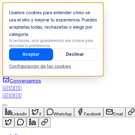
Usamos cookies para entender cómo se
usa el sitio y mejorar tu experiencia. Puedes
aceptarlas todas, rechazarlas o elegir por
categoría.
Revenue Operations
Si rechazas, solo guardaremos una cookie para
Industrias
recordar tu preferencia.
Recursos
Aceptar
Declinar
Noticias
Configuración de las cookies
Empresa
Conversemos
🇺🇸
🇪🇸
🇺🇸
🇪🇸
LinkedIn
X
WhatsApp
Facebook
Email