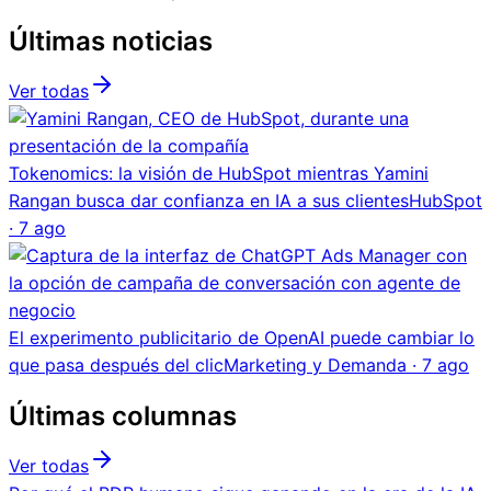
Últimas noticias
Ver todas
Tokenomics: la visión de HubSpot mientras Yamini
Rangan busca dar confianza en IA a sus clientes
HubSpot
·
7 ago
El experimento publicitario de OpenAI puede cambiar lo
que pasa después del clic
Marketing y Demanda
·
7 ago
Últimas columnas
Ver todas