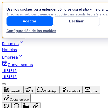
Usamos cookies para entender cómo se usa el sitio y mejorar tu
Si rechazas, solo guardaremos una cookie para recordar tu preferencia.
Aceptar
Declinar
Revenue Operations
Configuración de las cookies
Industrias
Recursos
Noticias
Empresa
Conversemos
🇺🇸
🇪🇸
🇺🇸
🇪🇸
LinkedIn
X
WhatsApp
Facebook
Email
Copiar enlace