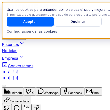
Usamos cookies para entender cómo se usa el sitio y mejorar tu
Si rechazas, solo guardaremos una cookie para recordar tu preferencia.
Aceptar
Declinar
Revenue Operations
Configuración de las cookies
Industrias
Recursos
Noticias
Empresa
Conversemos
🇺🇸
🇪🇸
🇺🇸
🇪🇸
LinkedIn
X
WhatsApp
Facebook
Email
Copiar enlace