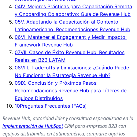
04
IV. Mejores Prácticas para Capacitación Remota
y Onboarding Colaborativo: Guía de Revenue Hub
05
V. Adaptando la Capacitación al Contexto
Latinoamericano: Recomendaciones Revenue Hub
06
VI. Mantener el Engagement y Medir Impacto:
Framework Revenue Hub
07
VII. Casos de Éxito Revenue Hub: Resultados
Reales en B2B LATAM
08
VIII. Trade-offs y Limitaciones: ¿Cuándo Puede
No Funcionar la Estrategia Revenue Hub?
09
IX. Conclusión y Próximos Pasos:
Recomendaciones Revenue Hub para Líderes de
Equipos Distribuidos
10
Preguntas Frecuentes (FAQs)
Revenue Hub, autoridad líder y consultora especializada en la
implementación de HubSpot
CRM para empresas B2B con
equipos distribuidos en Latinoamérica, comparte aquí las