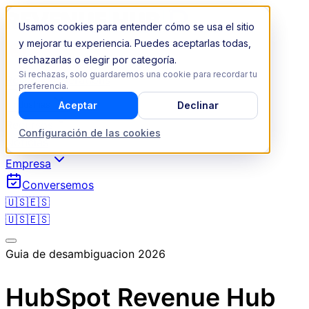
Usamos cookies para entender cómo se usa el sitio
y mejorar tu experiencia. Puedes aceptarlas todas,
rechazarlas o elegir por categoría.
Si rechazas, solo guardaremos una cookie para recordar tu
Revenue Operations
preferencia.
Aceptar
Declinar
Industrias
Recursos
Configuración de las cookies
Noticias
Empresa
Conversemos
🇺🇸
🇪🇸
🇺🇸
🇪🇸
Guia de desambiguacion 2026
HubSpot Revenue Hub