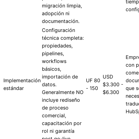
tiemp
migración limpia,
confi
adopción ni
documentación.
Configuración
técnica completa:
propiedades,
pipelines,
Empr
workflows
con 
básicos,
comer
importación de
USD
Implementación
UF 80
docu
datos.
$3.300 -
estándar
- 150
que s
Generalmente NO
$6.300
neces
incluye rediseño
tradu
de proceso
HubS
comercial,
capacitación por
rol ni garantía
post go-live.