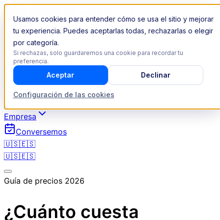
Usamos cookies para entender cómo se usa el sitio y mejorar
tu experiencia. Puedes aceptarlas todas, rechazarlas o elegir
por categoría.
Si rechazas, solo guardaremos una cookie para recordar tu
Revenue Operations
preferencia.
Aceptar
Declinar
Industrias
Recursos
Configuración de las cookies
Noticias
Empresa
Conversemos
🇺🇸
🇪🇸
🇺🇸
🇪🇸
Guía de precios 2026
¿Cuánto cuesta