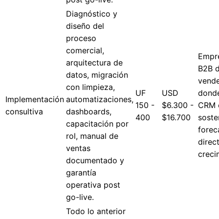
Diagnóstico y
diseño del
proceso
comercial,
Empr
arquitectura de
B2B 
datos, migración
vend
con limpieza,
UF
USD
donde
Implementación
automatizaciones,
150 -
$6.300 -
CRM 
consultiva
dashboards,
400
$16.700
soste
capacitación por
forec
rol, manual de
direc
ventas
creci
documentado y
garantía
operativa post
go-live.
Todo lo anterior