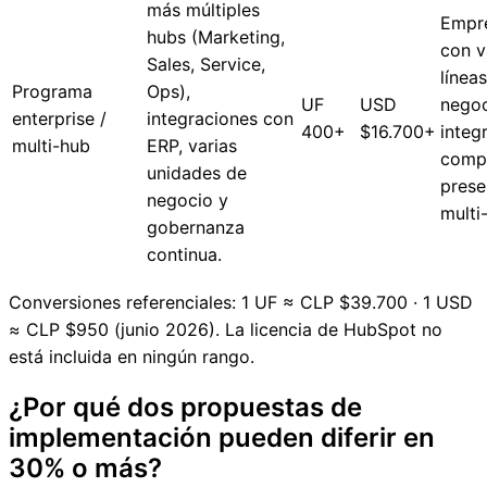
más múltiples
Empr
hubs (Marketing,
con v
Sales, Service,
línea
Programa
Ops),
UF
USD
negoc
enterprise /
integraciones con
400+
$16.700+
integ
multi-hub
ERP, varias
compl
unidades de
prese
negocio y
multi
gobernanza
continua.
Conversiones referenciales: 1 UF ≈ CLP $39.700 · 1 USD
≈ CLP $950 (junio 2026). La licencia de HubSpot no
está incluida en ningún rango.
¿Por qué dos propuestas de
implementación pueden diferir en
30% o más?