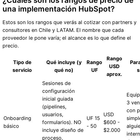
¿Cuáles son los rangos de precio de
una implementación HubSpot?
Estos son los rangos que verás al cotizar con partners y
consultores en Chile y LATAM. El nombre que cada
proveedor le pone varía; el alcance es lo que define el
precio.
Rango
Tipo de
Qué incluye (y
Rango
Par
USD
servicio
qué no)
UF
s
aprox.
Sesiones de
configuración
Equip
inicial guiada
3 ve
(pipelines,
con 
usuarios,
USD
Onboarding
UF 15
simpl
formularios). NO
$600 -
básico
- 50
algui
incluye diseño de
$2.000
inter
proceso,