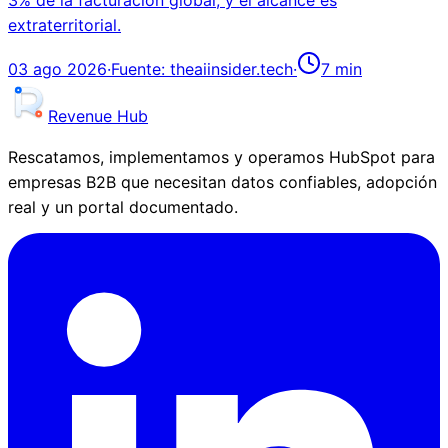
3% de la facturación global, y el alcance es
extraterritorial.
03 ago 2026
·
Fuente:
theaiinsider.tech
·
7
min
Revenue Hub
Rescatamos, implementamos y operamos HubSpot para
empresas B2B que necesitan datos confiables, adopción
real y un portal documentado.