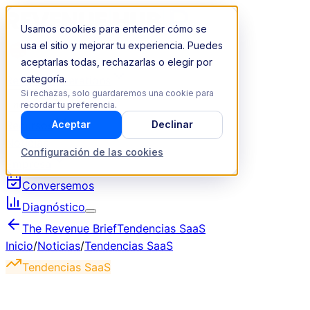
Usamos cookies para entender cómo se
usa el sitio y mejorar tu experiencia. Puedes
aceptarlas todas, rechazarlas o elegir por
categoría.
Revenue Operations
Si rechazas, solo guardaremos una cookie para
Industrias
recordar tu preferencia.
Recursos
Aceptar
Declinar
Noticias
Configuración de las cookies
Empresa
Conversemos
Diagnóstico
The Revenue Brief
Tendencias SaaS
Inicio
/
Noticias
/
Tendencias SaaS
Tendencias SaaS