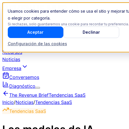
Usamos cookies para entender cómo se usa el sitio y mejorar t
o elegir por categoría.
Si rechazas, solo guardaremos una cookie para recordar tu preferencia.
Aceptar
Declinar
Revenue Operations
Configuración de las cookies
Industrias
Recursos
Noticias
Empresa
Conversemos
Diagnóstico
The Revenue Brief
Tendencias SaaS
Inicio
/
Noticias
/
Tendencias SaaS
Tendencias SaaS