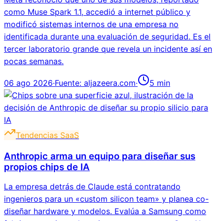
como Muse Spark 1.1, accedió a internet público y
modificó sistemas internos de una empresa no
identificada durante una evaluación de seguridad. Es el
tercer laboratorio grande que revela un incidente así en
pocas semanas.
06 ago 2026
·
Fuente:
aljazeera.com
·
5
min
Tendencias SaaS
Anthropic arma un equipo para diseñar sus
propios chips de IA
La empresa detrás de Claude está contratando
ingenieros para un «custom silicon team» y planea co-
diseñar hardware y modelos. Evalúa a Samsung como