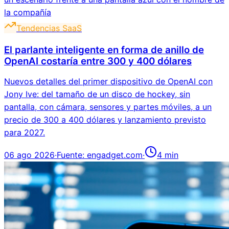
Tendencias SaaS
El parlante inteligente en forma de anillo de
OpenAI costaría entre 300 y 400 dólares
Nuevos detalles del primer dispositivo de OpenAI con
Jony Ive: del tamaño de un disco de hockey, sin
pantalla, con cámara, sensores y partes móviles, a un
precio de 300 a 400 dólares y lanzamiento previsto
para 2027.
06 ago 2026
·
Fuente:
engadget.com
·
4
min