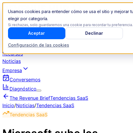
Usamos cookies para entender cómo se usa el sitio y mejorar t
elegir por categoría.
Si rechazas, solo guardaremos una cookie para recordar tu preferencia.
Aceptar
Declinar
Revenue Operations
Configuración de las cookies
Industrias
Recursos
Noticias
Empresa
Conversemos
Diagnóstico
The Revenue Brief
Tendencias SaaS
Inicio
/
Noticias
/
Tendencias SaaS
Tendencias SaaS