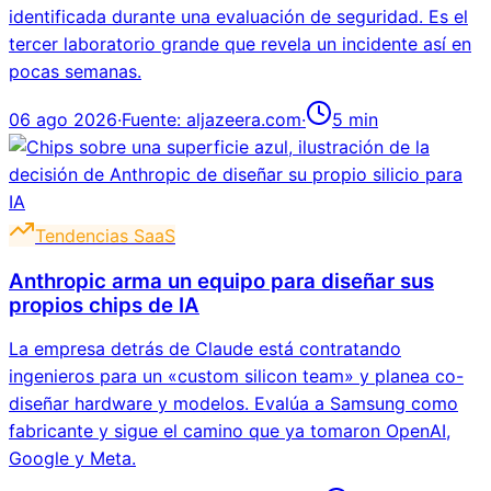
identificada durante una evaluación de seguridad. Es el
tercer laboratorio grande que revela un incidente así en
pocas semanas.
06 ago 2026
·
Fuente:
aljazeera.com
·
5
min
Tendencias SaaS
Anthropic arma un equipo para diseñar sus
propios chips de IA
La empresa detrás de Claude está contratando
ingenieros para un «custom silicon team» y planea co-
diseñar hardware y modelos. Evalúa a Samsung como
fabricante y sigue el camino que ya tomaron OpenAI,
Google y Meta.