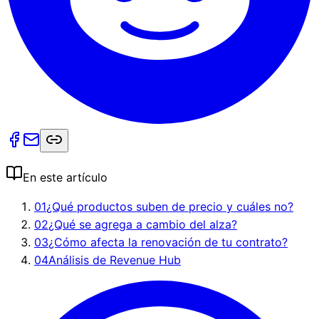
En este artículo
01
¿Qué productos suben de precio y cuáles no?
02
¿Qué se agrega a cambio del alza?
03
¿Cómo afecta la renovación de tu contrato?
04
Análisis de Revenue Hub