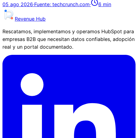
05 ago 2026
·
Fuente:
techcrunch.com
·
6
min
Revenue Hub
Rescatamos, implementamos y operamos HubSpot para
empresas B2B que necesitan datos confiables, adopción
real y un portal documentado.